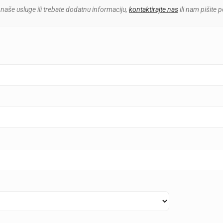
 naše usluge ili trebate dodatnu informaciju,
kontaktirajte nas
ili nam pišite