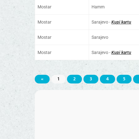
Mostar
Hamm
Mostar
Sarajevo -
Kupi kartu
Mostar
Sarajevo
Mostar
Sarajevo -
Kupi kartu
«
1
2
3
4
5