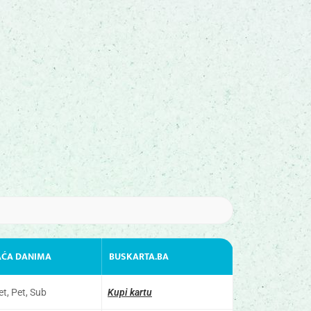
AĆA DANIMA
BUSKARTA.BA
et, Pet, Sub
Kupi kartu