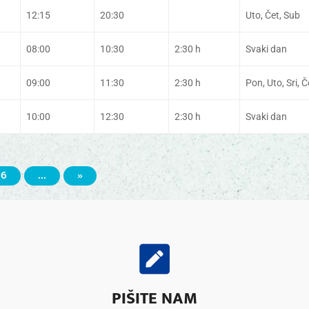
12:15
20:30
Uto, Čet, Sub
08:00
10:30
2:30 h
Svaki dan
09:00
11:30
2:30 h
Pon, Uto, Sri, Č
10:00
12:30
2:30 h
Svaki dan
6
...
»
PIŠITE NAM