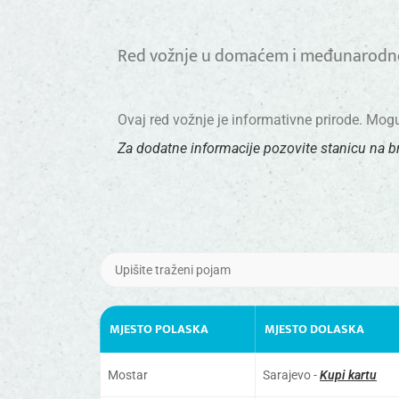
Red vožnje u domaćem i međunarodno
Ovaj red vožnje je informativne prirode. Mo
Za dodatne informacije pozovite stanicu na b
MJESTO POLASKA
MJESTO DOLASKA
Mostar
Sarajevo -
Kupi kartu