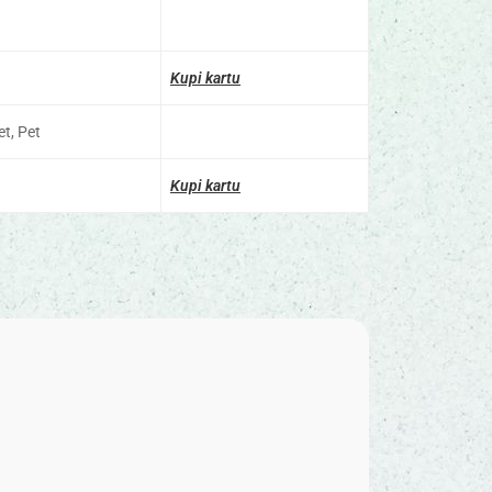
Kupi kartu
et, Pet
Kupi kartu