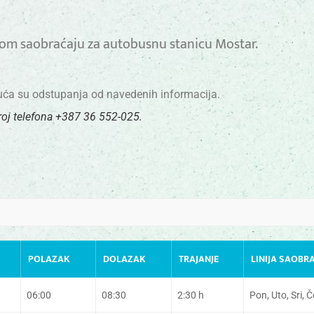
m saobraćaju za autobusnu stanicu Mostar.
guća su odstupanja od navedenih informacija.
roj telefona +387 36 552-025.
POLAZAK
DOLAZAK
TRAJANJE
LINIJA SAOBR
06:00
08:30
2:30 h
Pon, Uto, Sri, Č