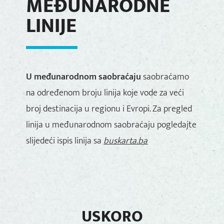
MEĐUNARODNE
LINIJE
U međunarodnom saobraćaju
saobraćamo
na određenom broju linija koje vode za veći
broj destinacija u regionu i Evropi. Za pregled
linija u međunarodnom saobraćaju pogledajte
slijedeći ispis linija sa
buskarta.ba
USKORO