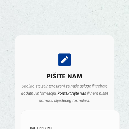
PIŠITE NAM
Ukoliko ste zainteresirani za naše usluge ili trebate
dodatnu informaciju,
kontaktirajte nas
ili nam pišite
pomoću slijedećeg formulara.
IME I PREZIME