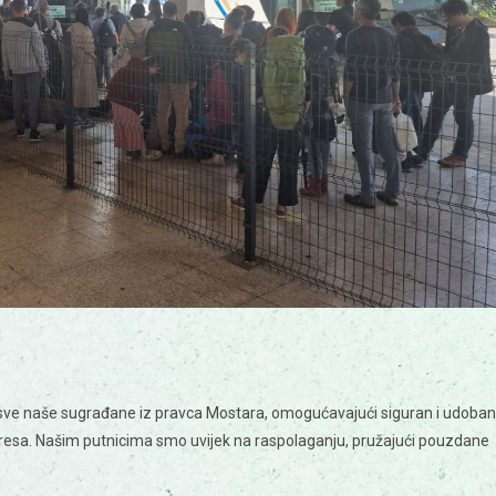
 sve naše sugrađane iz pravca Mostara, omogućavajući siguran i udoban
resa. Našim putnicima smo uvijek na raspolaganju, pružajući pouzdane