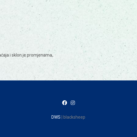
ćaja i sklon je promjenama,.
DWS
| blacksheep