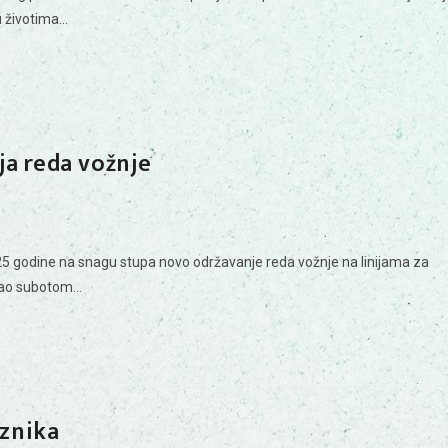
 u životima…
a reda vožnje
 godine na snagu stupa novo održavanje reda vožnje na linijama za
 kao subotom…
aznika