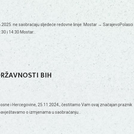
.2025. ne saobraćaju sljedeće redovne linije: Mostar → SarajevoPolasci
1:30 i 14:30 Mostar…
RŽAVNOSTI BIH
Bosne i Hercegovine, 25.11.2024., čestitamo Vam ovaj značajan praznik
s obavještavamo o izmjenama u saobraćanju…